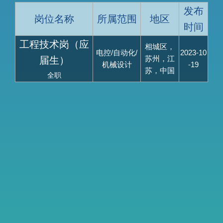
发布
岗位名称
所属范围
地区
时间
工程技术岗（应
相城区，
电控/自动化/
2023-10
苏州，江
届生）
机械设计
-19
苏，中国
全职